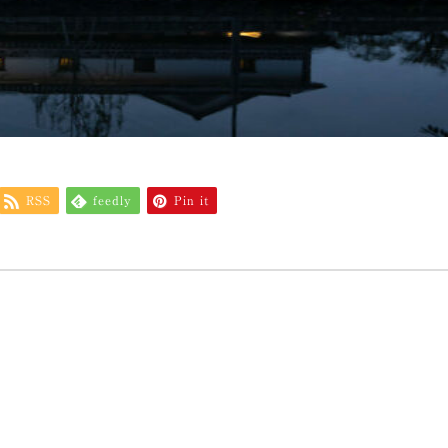
RSS
feedly
Pin it