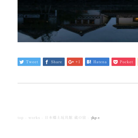
Tweet
Share
+1
Hatena
Pocket
top
works
日本郷土玩具館 蔵の宿
3hp-t