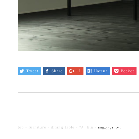
Tweet
Share
+1
Hatena
Pocket
top
furniture
dining table
均｜kin
img_5571hp-t