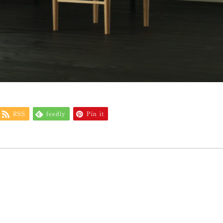
RSS
feedly
Pin it