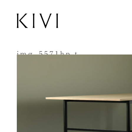
img_5571hp-t