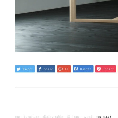
Tweet
Share
+1
Hatena
Pocket
top
furniture
dining table
端｜tan – wood
tan_0214ｔ