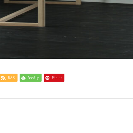
RSS
feedly
Pin it