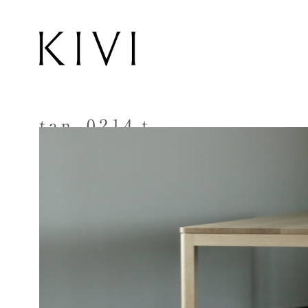
tan_0214ｔ